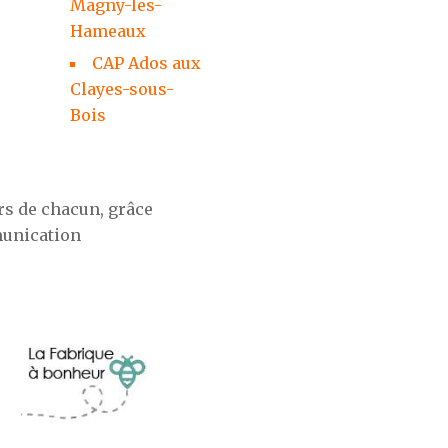
Magny-les-
Hameaux
CAP Ados aux
Clayes-sous-
Bois
rs de chacun, grâce
munication