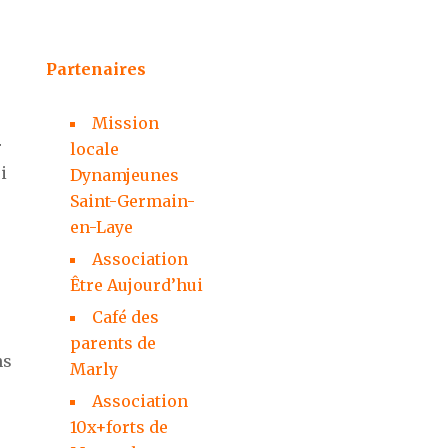
Partenaires
Mission
r
locale
i
Dynamjeunes
Saint-Germain-
en-Laye
Association
Être Aujourd’hui
Café des
parents de
ns
Marly
Association
10x+forts de