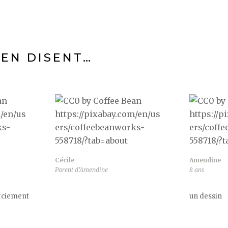
 EN DISENT…
Cécile
Amendine
Parent d’Amendine
8 ans
erciement
un dessin